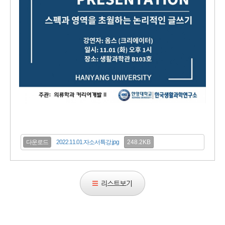
248.2KB
다운로드
2022.11.01.자소서특강.jpg
리
스
트
보
기