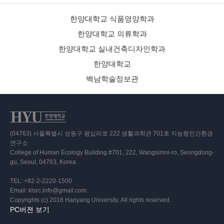
한양대학교 식품영양학과
한양대학교 의류학과
한양대학교 실내건축디자인학과
한양대학교
백남학술정보관
(04763) 서울특별시 성동구 왕십리로 222 생활과학관 701호 지능형인간환경
연구소
College of Human Ecology Building #701, 222, Wangsimni-ro, Seongdong-
gu, Seoul, 04763, Korea
TEL: +82-2-2220-1500
Email: klsrc.info@gmail.com
Copyrights (c) 2016 Hanyang University. All rights reserved.
PC버젼 보기