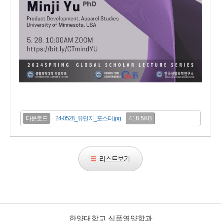
418.5KB
다운로드
24-0528_유민지_포스터.jpg
리
스
트
보
기
한양대학교 식품영양학과