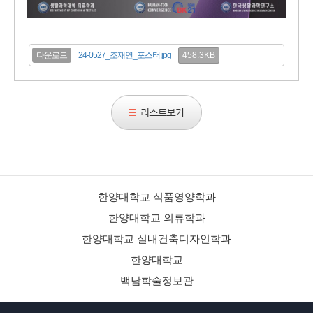
458.3KB
다운로드
24-0527_조재연_포스터.jpg
리
스
트
보
기
한양대학교 식품영양학과
한양대학교 의류학과
한양대학교 실내건축디자인학과
한양대학교
백남학술정보관