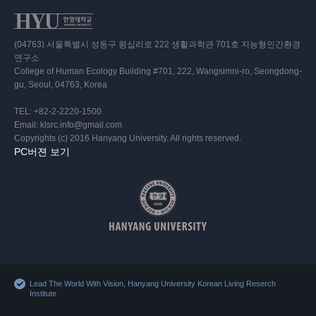
(04763) 서울특별시 성동구 왕십리로 222 생활과학관 701호 지능형인간환경
연구소
College of Human Ecology Building #701, 222, Wangsimni-ro, Seongdong-
gu, Seoul, 04763, Korea
TEL: +82-2-2220-1500
Email: klsrc.info@gmail.com
Copyrights (c) 2016 Hanyang University. All rights reserved.
PC버젼 보기
Lead The World With Vision, Hanyang University Korean Living Reserch
Institute